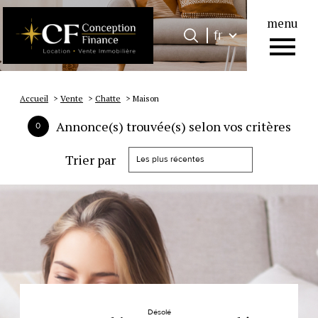
menu
Langue
Langue
fr
0
Accueil
fr
Accueil
Vente
Chatte
Maison
Annonce(s) trouvée(s) selon vos critères
0
Trier par
Les plus récentes
Désolé