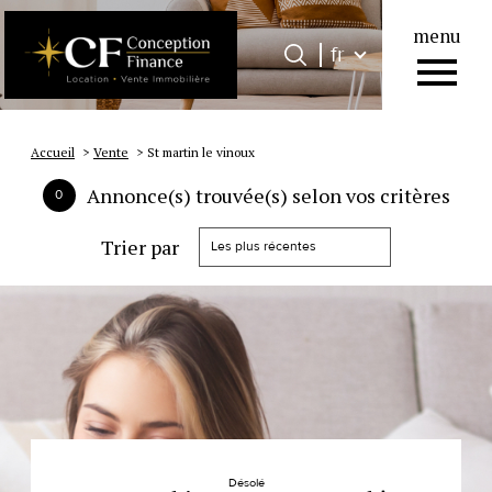
menu
Langue
Langue
fr
0
Accueil
fr
Accueil
Vente
St martin le vinoux
Annonce(s) trouvée(s) selon vos critères
0
Trier par
Les plus récentes
Désolé